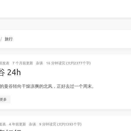
旅行
前
发表
7 个月前
更新
杂谈
16 分钟读完 (大约2377个字)
 24h
 月的曼谷转向干燥凉爽的北风，正好去过一个周末。
更多
发表
4 年前
更新
杂谈
9 分钟读完 (大约1393个字)