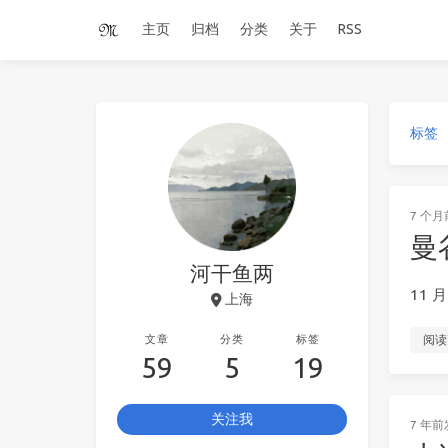
主页
归档
分类
关于
RSS
标签
7 个月
曼谷
河干鱼两
11
上海
文章
分类
标签
阅读
59
5
19
关注我
7 年前