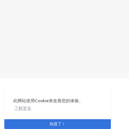
此网站使用Cookie来改善您的体验。
© 2025 河干鱼两
Powered by
Hexo
&
Icarus
© 2019
了解更多
知道了！