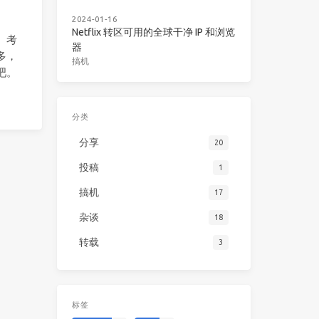
2024-01-16
Netflix 转区可用的全球干净 IP 和浏览
。考
器
多，
搞机
吧。
分类
分享
20
投稿
1
搞机
17
杂谈
18
转载
3
标签