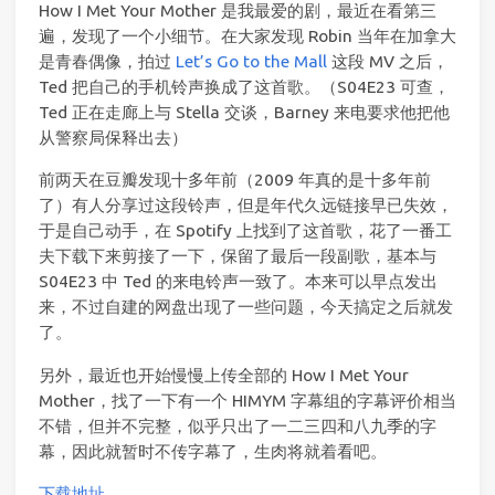
How I Met Your Mother 是我最爱的剧，最近在看第三
遍，发现了一个小细节。在大家发现 Robin 当年在加拿大
是青春偶像，拍过
Let’s Go to the Mall
这段 MV 之后，
Ted 把自己的手机铃声换成了这首歌。（S04E23 可查，
Ted 正在走廊上与 Stella 交谈，Barney 来电要求他把他
从警察局保释出去）
前两天在豆瓣发现十多年前（2009 年真的是十多年前
了）有人分享过这段铃声，但是年代久远链接早已失效，
于是自己动手，在 Spotify 上找到了这首歌，花了一番工
夫下载下来剪接了一下，保留了最后一段副歌，基本与
S04E23 中 Ted 的来电铃声一致了。本来可以早点发出
来，不过自建的网盘出现了一些问题，今天搞定之后就发
了。
另外，最近也开始慢慢上传全部的 How I Met Your
Mother，找了一下有一个 HIMYM 字幕组的字幕评价相当
不错，但并不完整，似乎只出了一二三四和八九季的字
幕，因此就暂时不传字幕了，生肉将就着看吧。
下载地址